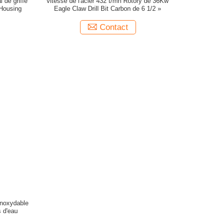
 de griffe
vitesse de l'acier 432 t/mn Rotory de 36Kw
Housing
Eagle Claw Drill Bit Carbon de 6 1/2 »
Contact
inoxydable
s d'eau