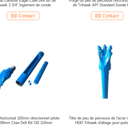
au carbone Eagle Claw Drill Bit de
Forge du peu de perceuse horizontal
hawk 3 3/4" logement de sonde
de Trihawk API Standard Sonde 
Contact
Contact
horizontal 165mm directionnel pilote
Tête de peu de perceuse de l'acier 
108mm Claw Drill Bit OD 110mm
HDD Trihawk d'alliage pour puit