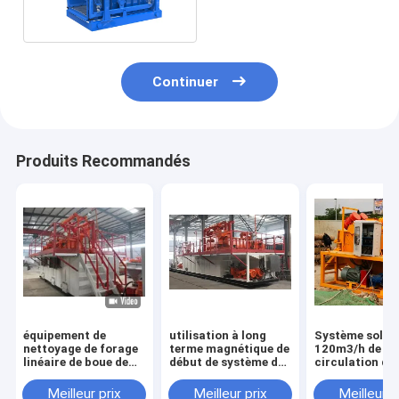
7.5kw
Continuer
Produits Recommandés
équipement de
utilisation à long
Système solid
nettoyage de forage
terme magnétique de
120m3/h de
linéaire de boue de
début de système de
circulation de
dispositif trembleur
circulation de boue
du contrôle H
de schiste dans des
de perçage du rouge
matériel de fo
Meilleur prix
Meilleur prix
Meilleur p