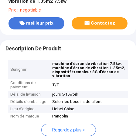
vibration de 1.35m2 7.5kw
Prix：negotiable
meilleur prix
Contactez
Description De Produit
,
machine d'écran de vibration 7.5kw
,
machine d'écran de vibration 1.35m2
Surligner
dispositif trembleur 8G d'écran de
vibration
Conditions de
T/T
paiement
Délai de livraison
jours 5-15work
Détails d'emballage
Selon les besoins de client
Lieu d'origine
Hebei Chine
Nom de marque
Pangolin
Regardez plus