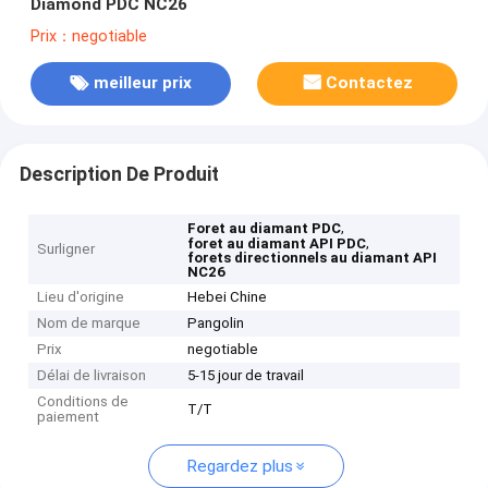
Diamond PDC NC26
Prix：negotiable
meilleur prix
Contactez
Description De Produit
,
Foret au diamant PDC
,
foret au diamant API PDC
Surligner
forets directionnels au diamant API
NC26
Lieu d'origine
Hebei Chine
Nom de marque
Pangolin
Prix
negotiable
Délai de livraison
5-15 jour de travail
Conditions de
T/T
paiement
Regardez plus