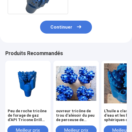
Continuer
Produits Recommandés
Peu de roche tricône
ouvreur tricône de
L'huile a class
de forage de gaz
trou d'alésoir du peu
d'eau et les la
d'API Tricone Drill
de perceuse de
sphériques de
Bit Oil et 9 7/8 pouce
600mm HDD forant
extraction 9 d
IADC537/637
bien la résistance
trépans tricôn
Meilleur prix
Meilleur prix
Meilleur p