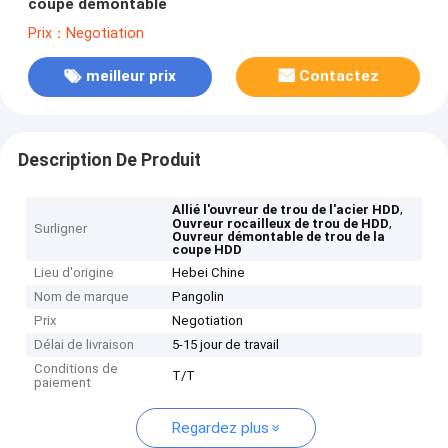
coupe démontable
Prix：Negotiation
meilleur prix
Contactez
Description De Produit
,
Allié l'ouvreur de trou de l'acier HDD
,
Ouvreur rocailleux de trou de HDD
Surligner
Ouvreur démontable de trou de la
coupe HDD
Lieu d'origine
Hebei Chine
Nom de marque
Pangolin
Prix
Negotiation
Délai de livraison
5-15 jour de travail
Conditions de
T/T
paiement
Regardez plus