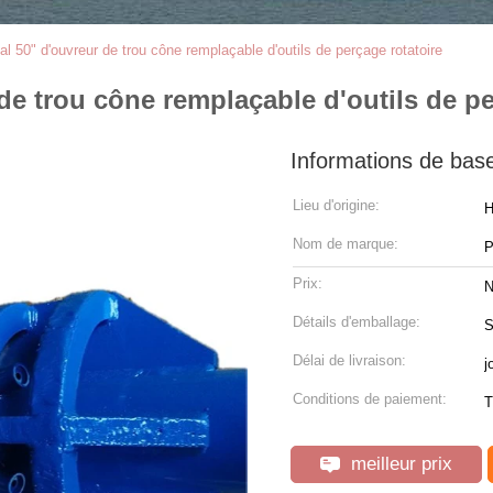
tal 50" d'ouvreur de trou cône remplaçable d'outils de perçage rotatoire
 de trou cône remplaçable d'outils de pe
Informations de bas
Lieu d'origine:
H
Nom de marque:
P
Prix:
N
Détails d'emballage:
S
Délai de livraison:
j
Conditions de paiement:
T
meilleur prix