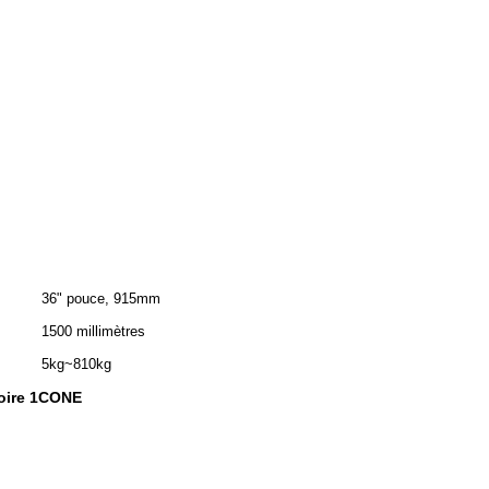
36" pouce, 915mm
1500 millimètres
5kg~810kg
toire 1CONE