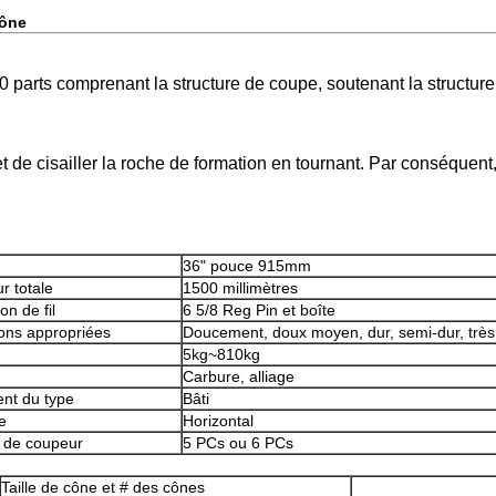
cône
arts comprenant la structure de coupe, soutenant la structure, 
 et de cisailler la roche de formation en tournant. Par conséquent
36" pouce 915mm
r totale
1500 millimètres
n de fil
6 5/8 Reg Pin et boîte
ons appropriées
Doucement, doux moyen, dur, semi-dur, très
5kg~810kg
Carbure, alliage
ent du type
Bâti
e
Horizontal
é de coupeur
5 PCs ou 6 PCs
Taille de cône et # des cônes