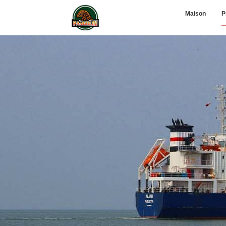
Maison
P