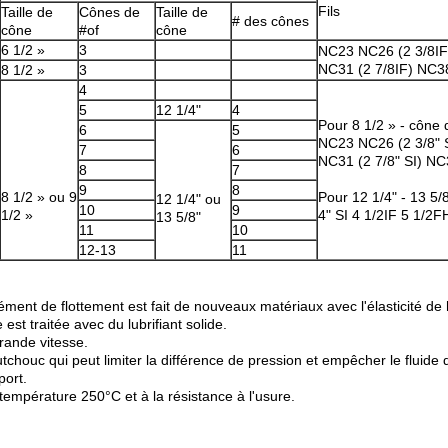
Fils
Taille de
Cônes de
Taille de
# des cônes
cône
#of
cône
6 1/2 »
3
NC23 NC26 (2 3/8IF
NC31 (2 7/8IF) NC38
8 1/2 »
3
4
5
12 1/4"
4
Pour 8 1/2 » - cône d
6
5
NC23 NC26 (2 3/8" 
7
6
NC31 (2 7/8" SI) NC3
8
7
9
8
8 1/2 » ou 9
Pour 12 1/4" - 13 5/
12 1/4" ou
10
9
1/2 »
4" SI 4 1/2IF 5 1/2
13 5/8"
11
10
12-13
11
lément de flottement est fait de nouveaux matériaux avec l'élasticité de
est traitée avec du lubrifiant solide.
grande vitesse.
outchouc qui peut limiter la différence de pression et empêcher le fluide 
port.
température 250°C et à la résistance à l'usure.