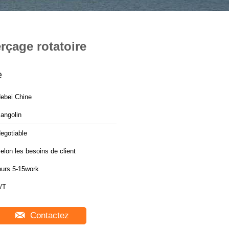
rçage rotatoire
e
ebei Chine
angolin
egotiable
elon les besoins de client
ours 5-15work
/T
Contactez