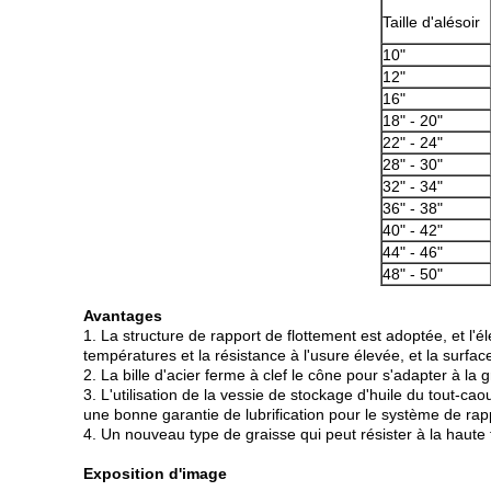
Taille d'alésoir
10"
12"
16"
18" - 20"
22" - 24"
28" - 30"
32" - 34"
36" - 38"
40" - 42"
44" - 46"
48" - 50"
Avantages
1. La structure de rapport de flottement est adoptée, et l'é
températures et la résistance à l'usure élevée, et la surface 
2. La bille d'acier ferme à clef le cône pour s'adapter à la 
3. L'utilisation de la vessie de stockage d'huile du tout-ca
une bonne garantie de lubrification pour le système de rap
4. Un nouveau type de graisse qui peut résister à la haute 
Exposition d'image