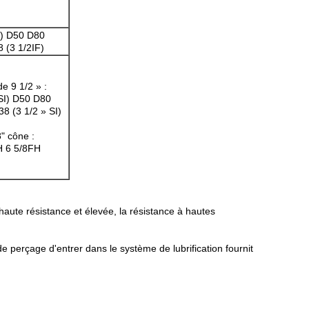
) D50 D80
 (3 1/2IF)
e 9 1/2 » :
SI) D50 D80
8 (3 1/2 » SI)
8" cône :
FH 6 5/8FH
 haute résistance et élevée, la résistance à hautes
de perçage d'entrer dans le système de lubrification fournit