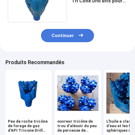
Tri Cone Drill Bits pour
l'exploration géologique
Continuer
Produits Recommandés
Peu de roche tricône
ouvreur tricône de
L'huile a class
de forage de gaz
trou d'alésoir du peu
d'eau et les la
d'API Tricone Drill
de perceuse de
sphériques de
Bit Oil et 9 7/8 pouce
600mm HDD forant
extraction 9 d