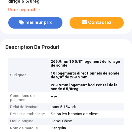
dirigé 6 5/8reg
Prix：negotiable
meilleur prix
Contactez
Description De Produit
269.9mm 10 5/8" logement de forage
de sonde
,
10 logements directionnels de sonde
Surligner
de 5/8" de 269.9mm
,
269.9mm logement horizontal de la
sonde 6 5/8reg
Conditions de
T/T
paiement
Délai de livraison
jours 5-15work
Détails d'emballage
Selon les besoins de client
Lieu d'origine
Hebei Chine
Nom de marque
Pangolin