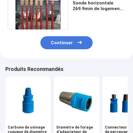
Sonde horizontale
269.9mm de logement
de forage dirigé 6
5/8reg
Continuer
Produits Recommandés
Carbone de usinage
Diamètre de forage
Connecteur de
rugueux de diamètre
d'adaptateur de
de perceuse de